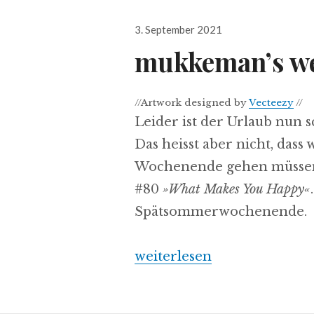
Veröffentlicht
3. September 2021
am
mukkeman’s wee
//Artwork designed by
Vecteezy
//
Leider ist der Urlaub nun 
Das heisst aber nicht, das
Wochenende gehen müssen
#80
»What Makes You Happy«
Spätsommerwochenende.
„mukkeman’s weekender 80 /
weiterlesen