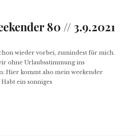
kender 80 // 3.9.2021
schon wieder vorbei, zumindest für mich.
s wir ohne Urlaubsstimmung ins
: Hier kommt also mein weekender
. Habt ein sonniges
/ 3.9.2021“