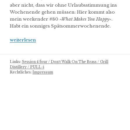
aber nicht, dass wir ohne Urlaubsstimmung ins
Wochenende gehen müssen: Hier kommt also
mein weekender #80
»What Makes You Happy«
.
Habt ein sonniges Spätsommerwochenende.
„mukkeman’s weekender 80 // 3.9.2021“
weiterlesen
Links:
Session 4 four /
Don′t Walk On The Brass /
Grill
Distillery /
PULL-i
Rechtliches:
Impressum