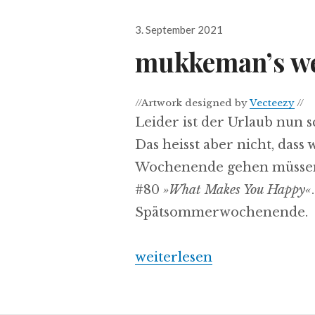
Veröffentlicht
3. September 2021
am
mukkeman’s wee
//Artwork designed by
Vecteezy
//
Leider ist der Urlaub nun 
Das heisst aber nicht, das
Wochenende gehen müssen
#80
»What Makes You Happy«
Spätsommerwochenende.
„mukkeman’s weekender 80 /
weiterlesen