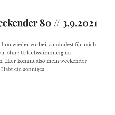
kender 80 // 3.9.2021
schon wieder vorbei, zumindest für mich.
s wir ohne Urlaubsstimmung ins
: Hier kommt also mein weekender
. Habt ein sonniges
/ 3.9.2021“