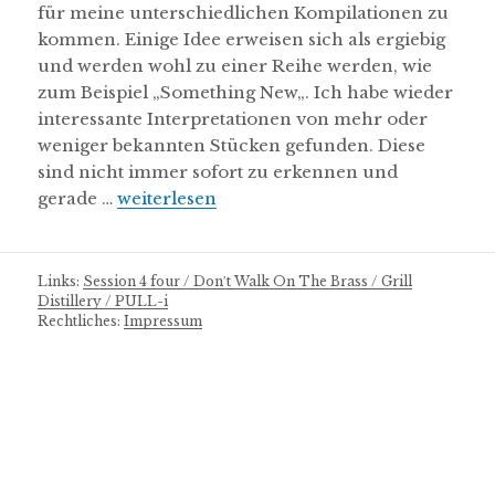
für meine unterschiedlichen Kompilationen zu
kommen. Einige Idee erweisen sich als ergiebig
und werden wohl zu einer Reihe werden, wie
zum Beispiel „Something New„. Ich habe wieder
interessante Interpretationen von mehr oder
weniger bekannten Stücken gefunden. Diese
sind nicht immer sofort zu erkennen und
gerade …
Something New, Volume 2
weiterlesen
Links:
Session 4 four /
Don′t Walk On The Brass /
Grill
Distillery /
PULL-i
Rechtliches:
Impressum