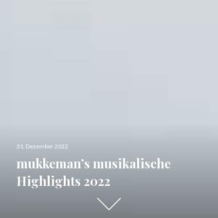
Veröffentlicht
31. Dezember 2022
am
mukkeman’s musikalische
Highlights 2022
Runter
scrollen,