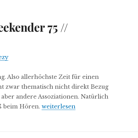
ekender 75 //
ezy
. Also allerhöchste Zeit für einen
 zwar thematisch nicht direkt Bezug
es aber andere Assoziationen. Natürlich
aß beim Hören.
„mukkeman’s weekender 75 // 23.
weiterlesen