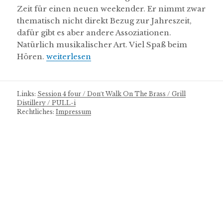
Zeit für einen neuen weekender. Er nimmt zwar
thematisch nicht direkt Bezug zur Jahreszeit,
dafür gibt es aber andere Assoziationen.
Natürlich musikalischer Art. Viel Spaß beim
Hören.
„mukkeman’s weekender 75 // 23.04.2021“
weiterlesen
Links:
Session 4 four /
Don′t Walk On The Brass /
Grill
Distillery /
PULL-i
Rechtliches:
Impressum