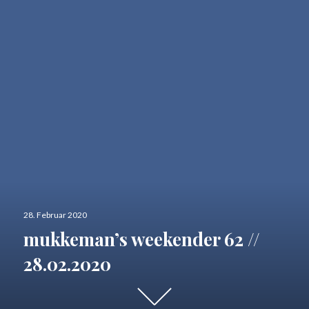
Veröffentlicht
28. Februar 2020
am
mukkeman’s weekender 62 //
28.02.2020
Runter